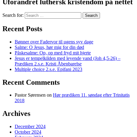
Uforandret luthersk kristendom på nettet
Search for:
Recent Posts
Bønner over Fadervor til ugens syv dage
Salme: O Jesus, hør mig for din død
Påskesalme: Op, op med fryd mit hjerte
Jesus er tempelkilden med levende vand (Joh 4,5-26) –
Prædiken 2.s.e. Kristi Åbenbarelse
Multiple choice 2.s.e. Epifani 2023
Recent Comments
Pastor Sørensen
on
Hør prædiken 11. søndag efter Trinitatis
2018
Archives
December 2024
October 2024