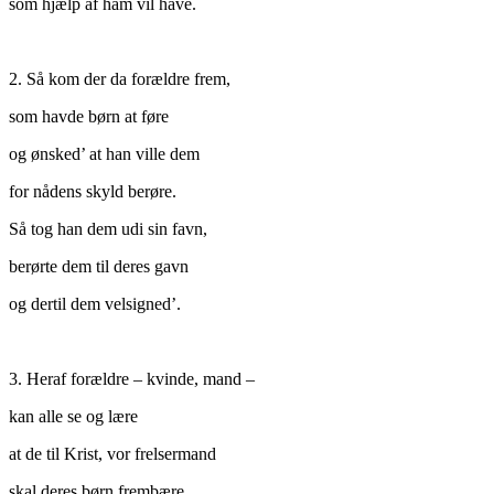
som hjælp af ham vil have.
2. Så kom der da forældre frem,
som havde børn at føre
og ønsked’ at han ville dem
for nådens skyld berøre.
Så tog han dem udi sin favn,
berørte dem til deres gavn
og dertil dem velsigned’.
3. Heraf forældre – kvinde, mand –
kan alle se og lære
at de til Krist, vor frelsermand
skal deres børn frembære.