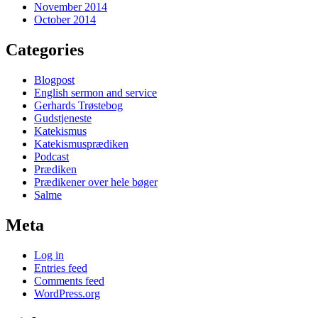
November 2014
October 2014
Categories
Blogpost
English sermon and service
Gerhards Trøstebog
Gudstjeneste
Katekismus
Katekismusprædiken
Podcast
Prædiken
Prædikener over hele bøger
Salme
Meta
Log in
Entries feed
Comments feed
WordPress.org