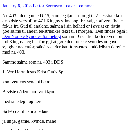
January 6, 2018
Pastor Sørensen
Leave a comment
Nr. 403 i den gamle DDS, som jeg før har brugt til 2. tekstrække er
de sidste vers af nr. 47 i Kingos salmebog. Fravalget af vers flytter
fokus fra Gud til englene. salmen i sin helhed er i øvrigt en rigtig
god salme til anden tekstrækkes tekst til i morgen. Den findes også i
Den Norske Synodes Salmebog
som nr. 9 i en lidt kortere version
ind Kingos. Jeg har forsøgt at gøre den norske synodes udgave
syngbar nedenfor, således at der kan fortsættes umiddelbart derefter
med nr. 403.
Samme salme som nr. 403 i DDS
1. Vor Herre Jesus Krist Guds Søn
kom verdens synd at bære
Beviste nåden mod vort køn
med sine tegn og lære
Så løb da til ham alle land,
ja unge, gamle, kvinde, mand,