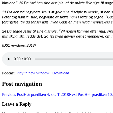
himlene.” 20 Da bød han sine disciple, at de måtte ikke sige til noge
21 Fra den tid begyndte Jesus at give sine disciple til kende, at han
Peter tog ham til side, begyndte at sætte ham i rette og sagde: “Gu
forargelse; thi du sanser ikke, hvad Guds er, men hvad menneskers e
24 Da sagde Jesus til sine disciple: “Vil nogen komme efter mig, skal 
min skyld, skal redde det. 26 Thi hvad gavner det et menneske, om 
(D31 revideret 2018)
Podcast:
Play in new window
|
Download
Post navigation
Previous Post
Hør prædiken 4. s.e. T 2018
Next Post
Hør prædiken 10.s.
Leave a Reply