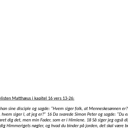
elisten Matthæus i kapitel 16 vers 13-26:
 han sine disciple og sagde: “Hvem siger folk, at Menneskesønnen er
, hvem siger I, at jeg er?” 16 Da svarede Simon Peter og sagde: “Du e
aret dig det, men min Fader, som er i Himlene. 18 Så siger jeg også d
 dig Himmerigets nøgler, og hvad du binder på jorden, det skal være bu