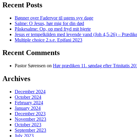
Recent Posts
Bønner over Fadervor til ugens syv dage
Salme: O Jesus, hør mig for din død
Påskesalme: Op, op med fryd mit hjerte
Jesus er tempelkilden med levende vand (Joh 4,5-26) – Prædike
Multiple choice 2.s.e. Epifani 2023
Recent Comments
Pastor Sørensen
on
Hør prædiken 11. søndag efter Trinitatis 20
Archives
December 2024
October 2024
February 2024
January 2024
December 2023
November 2023
October 2023
September 2023
July 2023