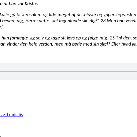
n at han var Kristus.
 skulle gå til Jerusalem og lide meget af de ældste og ypperstepræster
d bevare dig, Herre; dette skal ingenlunde ske dig!” 23 Men han vendte
r.”
han fornægte sig selv og tage sit kors op og følge mig! 25 Thi den, som 
han vinder den hele verden, men må bøde med sin sjæl? Eller hvad kan 
e Trinitatis