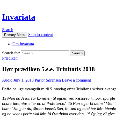
Invariata
Search
Skip to content
Primary Menu
Om Invariata
Search for:
Prædiken
Hør prædiken 5.s.e. Trinitatis 2018
Audio
July 1, 2018
Pastor Sørensen
Leave a comment
Dette hellige evangelium til 5. søndag efter Trinitatis skriver evang
13 Men da Jesus var kommen til egnen ved Kæsarea Filippi, spurgte
andre Jeremias eller en af Profeterne.” 15 Han siger til dem: “Men I
ham: “Salig er du, Simon Jonas’s Søn, thi kød og blod har ikke åbenb
og helvedes porte skal ikke få Overhånd over den. 19 Og jeg vil give