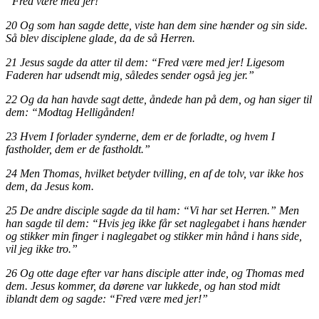
“Fred være med jer!”
20 Og som han sagde dette, viste han dem sine hænder og sin side.
Så blev disciplene glade, da de så Herren.
21 Jesus sagde da atter til dem: “Fred være med jer! Ligesom
Faderen har udsendt mig, således sender også jeg jer.”
22 Og da han havde sagt dette, åndede han på dem, og han siger til
dem: “Modtag Helligånden!
23 Hvem I forlader synderne, dem er de forladte, og hvem I
fastholder, dem er de fastholdt.”
24 Men Thomas, hvilket betyder tvilling, en af de tolv, var ikke hos
dem, da Jesus kom.
25 De andre disciple sagde da til ham: “Vi har set Herren.” Men
han sagde til dem: “Hvis jeg ikke får set naglegabet i hans hænder
og stikker min finger i naglegabet og stikker min hånd i hans side,
vil jeg ikke tro.”
26 Og otte dage efter var hans disciple atter inde, og Thomas med
dem. Jesus kommer, da dørene var lukkede, og han stod midt
iblandt dem og sagde: “Fred være med jer!”