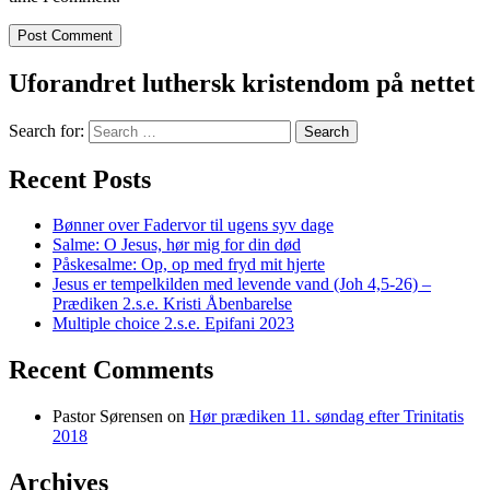
Uforandret luthersk kristendom på nettet
Search for:
Recent Posts
Bønner over Fadervor til ugens syv dage
Salme: O Jesus, hør mig for din død
Påskesalme: Op, op med fryd mit hjerte
Jesus er tempelkilden med levende vand (Joh 4,5-26) –
Prædiken 2.s.e. Kristi Åbenbarelse
Multiple choice 2.s.e. Epifani 2023
Recent Comments
Pastor Sørensen
on
Hør prædiken 11. søndag efter Trinitatis
2018
Archives