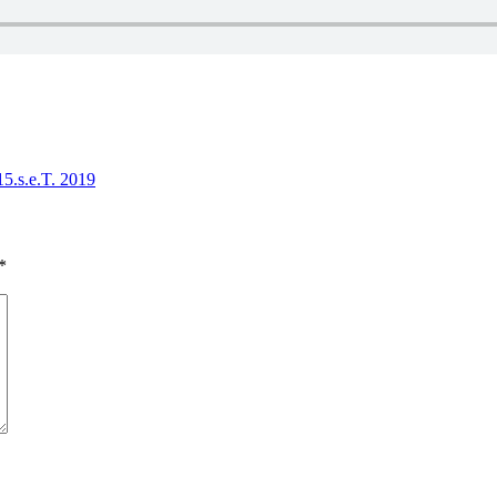
5.s.e.T. 2019
*