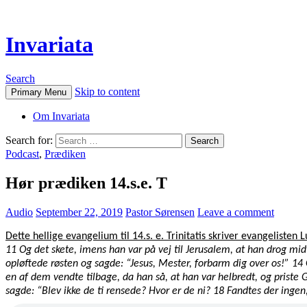
Invariata
Search
Skip to content
Primary Menu
Om Invariata
Search for:
Podcast
,
Prædiken
Hør prædiken 14.s.e. T
Audio
September 22, 2019
Pastor Sørensen
Leave a comment
Dette hellige evangelium til 14.s. e. Trinitatis skriver evangelisten L
11 Og det skete, imens han var på vej til Jerusalem, at han drog m
opløftede røsten og sagde: “Jesus, Mester, forbarm dig over os!” 14
en af dem vendte tilbage, da han så, at han var helbredt, og priste
sagde: “Blev ikke de ti rensede? Hvor er de ni? 18 Fandtes der ingen