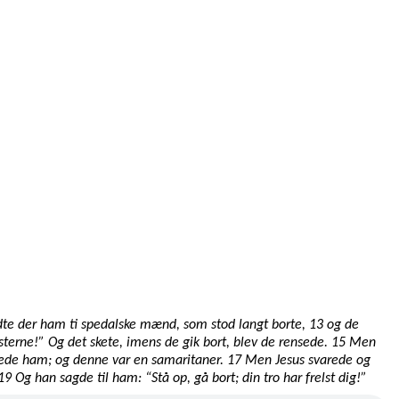
ødte der ham ti spedalske mænd, som stod langt borte, 13 og de
sterne!” Og det skete, imens de gik bort, blev de rensede. 15 Men
akkede ham; og denne var en samaritaner. 17 Men Jesus svarede og
Og han sagde til ham: “Stå op, gå bort; din tro har frelst dig!”