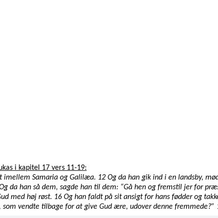
ukas i kapitel 17 vers 11-19:
idt imellem Samaria og Galilæa. 12 Og da han gik ind i en landsby, m
 Og da han så dem, sagde han til dem: “Gå hen og fremstil jer for præ
 Gud med høj røst. 16 Og han faldt på sit ansigt for hans fødder og t
, som vendte tilbage for at give Gud ære, udover denne fremmede?” 19 