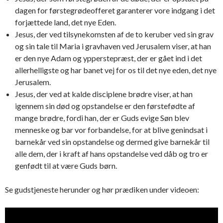
dagen for førstegrødeofferet garanterer vore indgang i det
forjættede land, det nye Eden.
Jesus, der ved tilsynekomsten af de to keruber ved sin grav
og sin tale til Maria i gravhaven ved Jerusalem viser, at han
er den nye Adam og ypperstepræst, der er gået ind i det
allerhelligste og har banet vej for os til det nye eden, det nye
Jerusalem.
Jesus, der ved at kalde disciplene brødre viser, at han
igennem sin død og opstandelse er den førstefødte af
mange brødre, fordi han, der er Guds evige Søn blev
menneske og bar vor forbandelse, for at blive genindsat i
barnekår ved sin opstandelse og dermed give barnekår til
alle dem, der i kraft af hans opstandelse ved dåb og tro er
genfødt til at være Guds børn.
Se gudstjeneste herunder og hør prædiken under videoen: