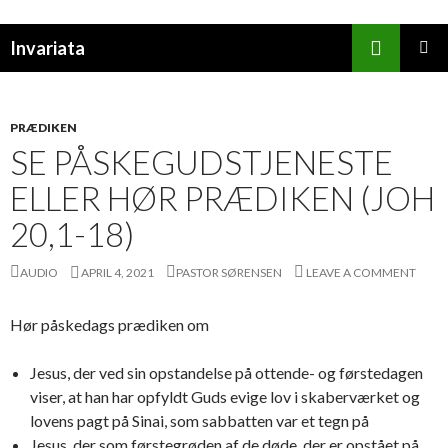
Search
Invariata
SKIP
PRIMAR
TO
MENU
CONTENT
PRÆDIKEN
SE PÅSKEGUDSTJENESTE
ELLER HØR PRÆDIKEN (JOH
20,1-18)
AUDIO
APRIL 4, 2021
PASTOR SØRENSEN
LEAVE A COMMENT
Hør påskedags prædiken om
Jesus, der ved sin opstandelse på ottende- og førstedagen
viser, at han har opfyldt Guds evige lov i skaberværket og
lovens pagt på Sinai, som sabbatten var et tegn på
Jesus, der som førstegrøden af de døde, der er opstået på